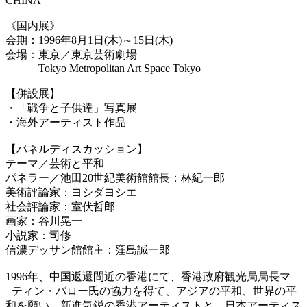
CHINA
《国内展》
会期：1996年8月1日(木)～15日(木)
会場：東京／東京芸術劇場
Tokyo Metropolitan Art Space Tokyo
【併設展】
・「戦争と子供達」写真展
・海外アーティスト作品
【パネルディスカッション】
テーマ／芸術と平和
パネラー／池田20世紀美術館館長：林紀一郎
美術評論家：ヨシダヨシエ
社会評論家：室伏哲郎
画家：谷川晃一
小説家：司修
信濃デッサン館館主：窪島誠一郎
1996年、中国返還間近の香港にて、香港政府観光局局長マ
−ティン・バロー氏の協力を得て、アジアの平和、世界の平
和を願い、新進気鋭の香港アーティストと、日本アーティス