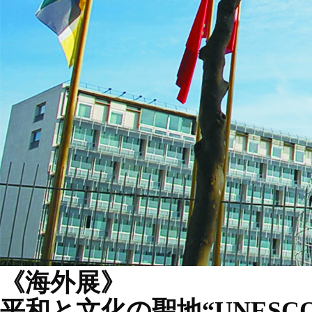
《海外展》
平和と文化の聖地“UNES