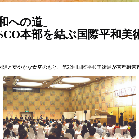
和への道」
SCO本部を結ぶ国際平和美
い太陽と爽やかな青空のもと、第22回国際平和美術展が京都府