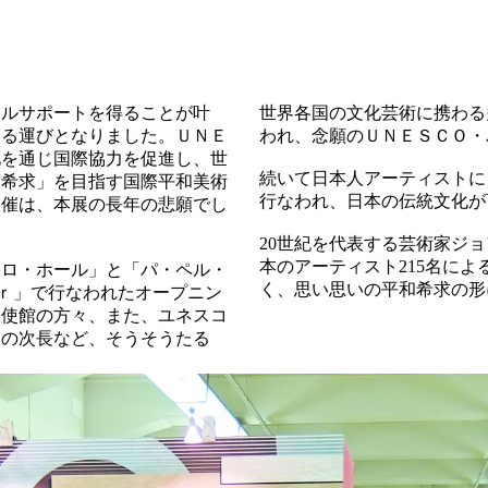
ャルサポートを得ることが叶
世界各国の文化芸術に携わる
する運びとなりました。ＵＮＥ
われ、念願のＵＮＥＳＣＯ・
化を通じ国際協力を促進し、世
続いて日本人アーティストに
和希求」を目指す国際平和美術
行なわれ、日本の伝統文化が
開催は、本展の長年の悲願でし
20世紀を代表する芸術家ジ
本のアーティスト215名に
ミロ・ホール」と「パ・ペル・
く、思い思いの平和希求の形
ｕｒ」で行なわれたオープニン
大使館の方々、また、ユネスコ
ーの次長など、そうそうたる