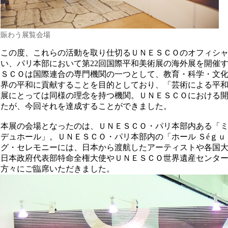
賑わう展覧会場
この度、これらの活動を取り仕切るＵＮＥＳＣＯのオフィシ
い、パリ本部において第22回国際平和美術展の海外展を開催
ＳＣＯは国際連合の専門機関の一つとして、教育・科学・文
界の平和に貢献することを目的としており、「芸術による平
展にとっては同様の理念を持つ機関。ＵＮＥＳＣＯにおける
たが、今回それを達成することができました。
本展の会場となったのは、ＵＮＥＳＣＯ・パリ本部内ある「
デュホール」。ＵＮＥＳＣＯ・パリ本部内の「ホール Ｓéｇ
グ・セレモニーには、日本から渡航したアーティストや各国
日本政府代表部特命全権大使やＵＮＥＳＣＯ世界遺産センタ
方々にご臨席いただきました。