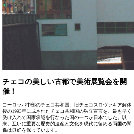
チェコの美しい古都で美術展覧会を開
催！
ヨーロッパ中部のチェコ共和国。旧チェコスロヴァキア解体
後の1993年に成されたチェコ共和国の独立宣言を、最も早く
受け入れて国家承認を行なった国の一つが日本でした。以
来、互いに重要な歴史的遺産と文化を現代に留める両国の関
係は良好を保っています。