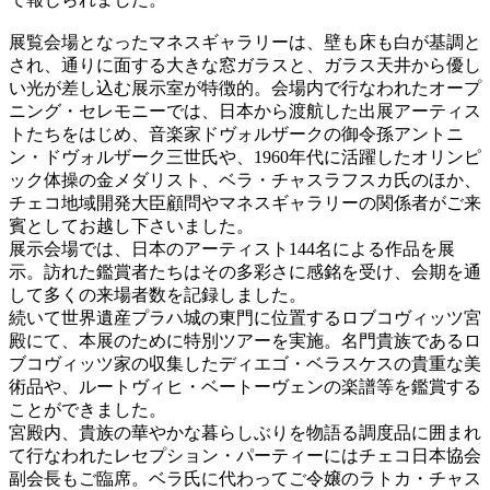
展覧会場となったマネスギャラリーは、壁も床も白が基調と
され、通りに面する大きな窓ガラスと、ガラス天井から優し
い光が差し込む展示室が特徴的。会場内で行なわれたオープ
ニング・セレモニーでは、日本から渡航した出展アーティス
トたちをはじめ、音楽家ドヴォルザークの御令孫アントニ
ン・ドヴォルザーク三世氏や、1960年代に活躍したオリンピ
ック体操の金メダリスト、ベラ・チャスラフスカ氏のほか、
チェコ地域開発大臣顧問やマネスギャラリーの関係者がご来
賓としてお越し下さいました。
展示会場では、日本のアーティスト144名による作品を展
示。訪れた鑑賞者たちはその多彩さに感銘を受け、会期を通
して多くの来場者数を記録しました。
続いて世界遺産プラハ城の東門に位置するロブコヴィッツ宮
殿にて、本展のために特別ツアーを実施。名門貴族であるロ
ブコヴィッツ家の収集したディエゴ・ベラスケスの貴重な美
術品や、ルートヴィヒ・ベートーヴェンの楽譜等を鑑賞する
ことができました。
宮殿内、貴族の華やかな暮らしぶりを物語る調度品に囲まれ
て行なわれたレセプション・パーティーにはチェコ日本協会
副会長もご臨席。ベラ氏に代わってご令嬢のラトカ・チャス