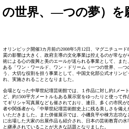
の世界、―つの夢）を
オリンピック開催3カ月前の2008年5月12日、マグニチュード
霙の影響は大きく、政府主導の文化事業は控えるのが常なが
術による心の復興と美のエールが送られる事業として、また
ある「ワン・ワールド、ワン・ドリーム（一つの世界、―つ
う、大切な役割を担う事業として、中国文化部公式オリンピ
れ、実施されることとなりました。
会場となった中華世紀壇芸術館では、１作品に対し約1メー
ど、約1500平方メートルもある展示室をゆったりと使って
てギリシャ写真展なども催されており、連日、多くの市民が
者や関係者から「中華世紀壇芸術館史上に残る美しさを備え
いただきました。また併催展示では、小磯良平や棟方志功な
に出場した大家の出展作品も紹介され、日本の芸術教育の水
と継承されていることが大きな話題となりました。