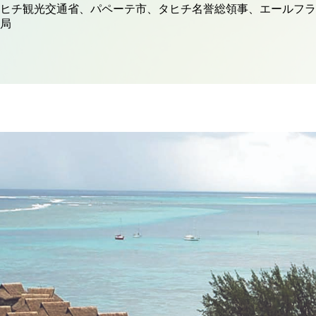
タヒチ観光交通省、パペーテ市、タヒチ名誉総領事、エールフ
局